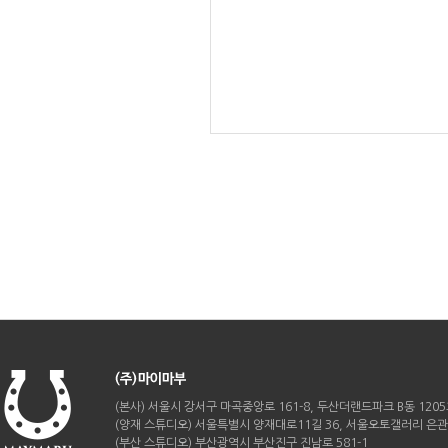
(본사) 서울시 강서구 마곡중앙로 161-8, 두산더랜드파크 B동 120
(양재 스튜디오) 서울특별시 양재대로11길 36, 서울오토갤러리 은관 B
(부산 스튜디오) 부산광역시 부산진구 진남로 581-1