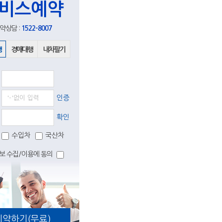
비스예약
약상담 :
1522-8007
행
경매대행
내차팔기
인증
확인
수입차
국산차
보 수집/이용에 동의
예약하기(무료)