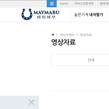
Home
서비스신청내역
결제내
높은가격
내차팔기
직거래로 내차팔기
미디어센터
영상자료
>
>
경매로 내차팔기
영상자료
전체